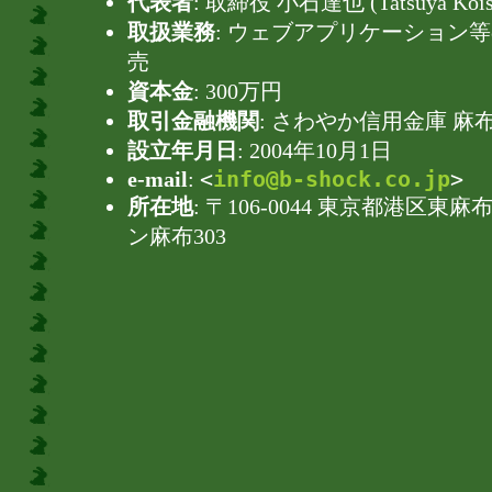
代表者
: 取締役 小石達也 (Tatsuya Kois
取扱業務
: ウェブアプリケーション
売
資本金
: 300万円
取引金融機関
: さわやか信用金庫 麻
設立年月日
: 2004年10月1日
<
info@b-shock.co.jp
>
e-mail
:
所在地
: 〒106-0044 東京都港区東麻
ン麻布303